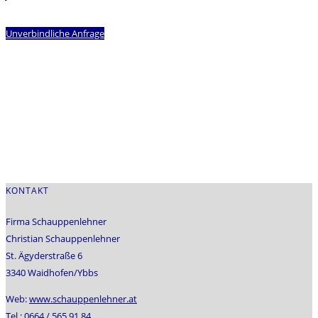
Unverbindliche Anfrage
KONTAKT
Firma Schauppenlehner
Christian Schauppenlehner
St. Ägyderstraße 6
3340 Waidhofen/Ybbs
Web:
www.schauppenlehner.at
Tel.:
0664 / 565 91 84