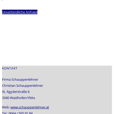
Unverbindliche Anfrage
KONTAKT
Firma Schauppenlehner
Christian Schauppenlehner
St. Ägyderstraße 6
3340 Waidhofen/Ybbs
Web:
www.schauppenlehner.at
Tel.:
0664 / 565 91 84