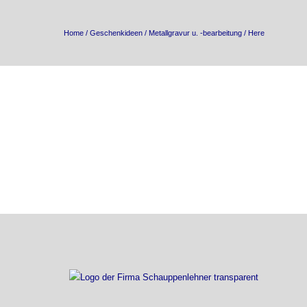
Home
/
Geschenkideen
/
Metallgravur u. -bearbeitung
/ Here