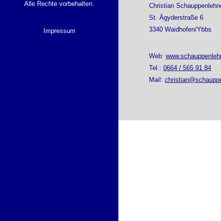
Alle Rechte vorbehalten.
Christian Schauppenlehn
St. Ägyderstraße 6
3340 Waidhofen/Ybbs
Impressum
Web:
www.schauppenlehn
Tel.:
0664 / 565 91 84
Mail:
christian@schauppe