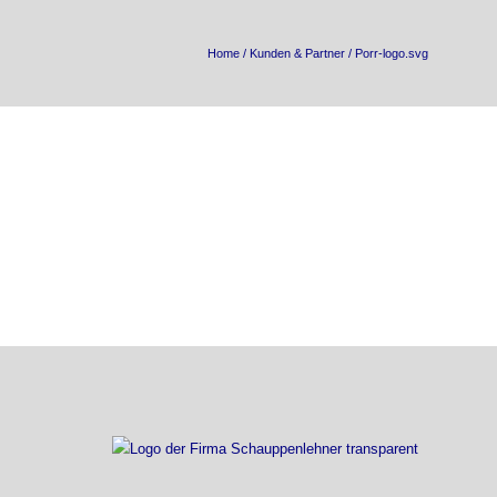
Home
/
Kunden & Partner
/
Porr-logo.svg