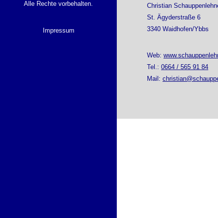
Alle Rechte vorbehalten.
Christian Schauppenlehn
St. Ägyderstraße 6
3340 Waidhofen/Ybbs
Impressum
Web:
www.schauppenlehn
Tel.:
0664 / 565 91 84
Mail:
christian@schauppe